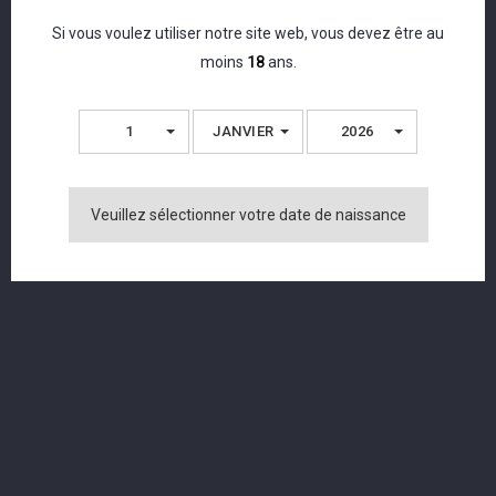
Si vous voulez utiliser notre site web, vous devez être au
moins
18
ans.
Commentaires (0)
1
JANVIER
2026
Aucun avis n'a été publié pour le moment.
Veuillez sélectionner votre date de naissance
Les Clients Qui Ont Acheté Ce Produit
Ont Également Acheté...