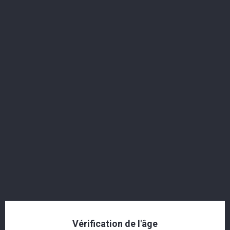
Langatun - Rye - Single Batch - 44% - 50cl
CHF 64,50
Vérification de l'âge