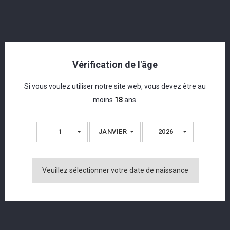
Vérification de l'âge
Si vous voulez utiliser notre site web, vous devez être au
moins
18
ans.
Moustache - London Dry Gin - 43% - 50cl
1
JANVIER
2026
CHF 40,50
Veuillez sélectionner votre date de naissance