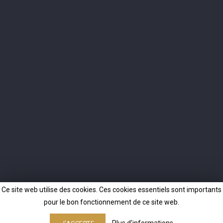
J'accepte les conditions générales et la politique de
confidentialité.
INFO
NOTRE SOCIÉTÉ
CONTACTS
© 2026 - Langatun Distillery AG
Ce site web utilise des cookies. Ces cookies essentiels sont importants
pour le bon fonctionnement de ce site web.
Plus d'informations