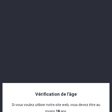
EN
DE
FR
+41 62 916 00 28
sales@langatun.ch
MENU
Vérification de l'âge
Si vous voulez utiliser notre site web, vous devez être au
Newsletter
moins
18
ans.