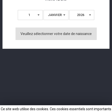
Apprenez tout sur nos derniers produits.
1
JANVIER
2026
Veuillez sélectionner votre date de naissance
J'accepte les conditions générales et la politique de
confidentialité.
INFO
NOTRE SOCIÉTÉ
CONTACTS
© 2026 - Langatun Distillery AG
Ce site web utilise des cookies. Ces cookies essentiels sont importants