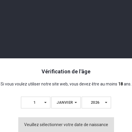
utants comme pour les connaisseurs !
du whisky Langatun est un rendez-vous incontournable de notre agend
atun. Vous pourrez également découvrir nos différents gins, rhums et li
 verre à whisky, mais aussi toutes les dégustations.
s connaissances de nos experts en whisky et spiritueux, mettre en bo
techniques passionnantes.
Vérification de l'âge
ky (non comprises dans le prix d'entrée)
Si vous voulez utiliser notre site web, vous devez être au moins
18
ans.
r place
1
JANVIER
2026
ovie
ans le prix d'entrée)
Veuillez sélectionner votre date de naissance
prix d'entrée)