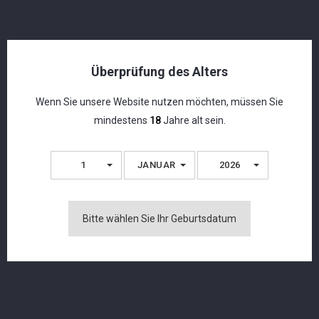
Der 1616 ist der ideale Gin für den Liebhaber.
World Gin Club: OUTSTANDING GIN
World Gin Awards: BRONZE - CONTEMPORARY
Überprüfung des Alters
STYLE GIN
Wenn Sie unsere Website nutzen möchten, müssen Sie
mindestens
18
Jahre alt sein.
Vielleicht Gefällt Ihnen Auch
1
JANUAR
2026
Bitte wählen Sie Ihr Geburtsdatum