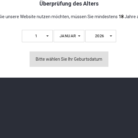
Überprüfung des Alters
ie unsere Website nutzen möchten, müssen Sie mindestens
18
Jahre a
1
JANUAR
2026
Bitte wählen Sie Ihr Geburtsdatum
 Captains Elixier - Barreled
Moustache - Glüh Gin - 20% - 50cl
 - 44% - 50cl
0
CHF 29,50