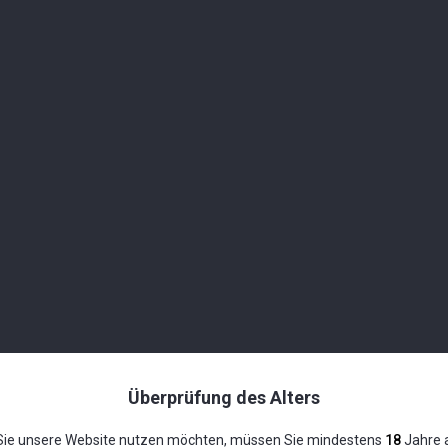
dem «Old Deer» Single Malt Whisky, der dann mit einem sehr lecke
der «Gold Bee» Whisky-Likör noch mit natürlicher Vanille aromatis
 sowohl ein intensives Honigaroma, wie auch den angenehmen Duf
perfekte Harmonie.
zeichnete Wahl für einen Aperitif, als Begleitung zu einem Dessert
Überprüfung des Alters
ie unsere Website nutzen möchten, müssen Sie mindestens
18
Jahre a