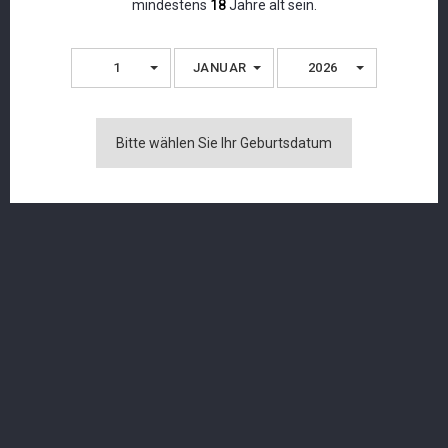
mindestens
18
Jahre alt sein.
1
JANUAR
2026
Bitte wählen Sie Ihr Geburtsdatum
Langatun - Gold Bee - Single Malt Liqueur -
Miniature - 28% - 5cl
CHF 6,90