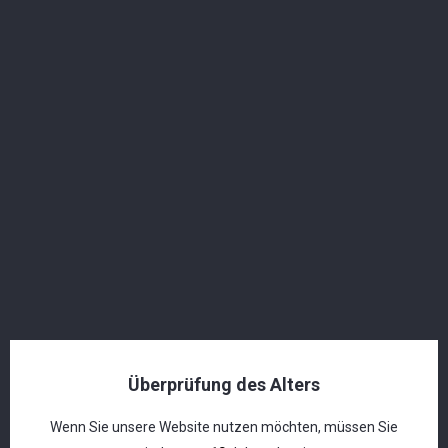
Der Langatun «Gold Bee» Whisky-Likör ist eine
ausgezeichnete Wahl für einen Aperitif, als
Begleitung zu einem Dessert oder als Teil eines
Cocktails.
Aroma: Blütenhonig & feine Malz-Noten
Geschmack: Süsser Honig und tropische Gewürze,
Nachklang: Anhaltende Harmonie zwischen Whisky
und Honig
Vielleicht Gefällt Ihnen Auch
Überprüfung des Alters
Wenn Sie unsere Website nutzen möchten, müssen Sie